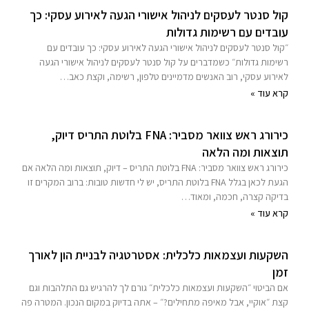
קול סנטר לעסקים לניהול אישורי הגעה לאירוע עסקי: כך
עובדים עם רשימות גדולות
״קול סנטר לעסקים לניהול אישורי הגעה לאירוע עסקי: כך עובדים עם
רשימות גדולות״ כשמדברים על קול סנטר לעסקים לניהול אישורי הגעה
לאירוע עסקי, רוב האנשים מדמיינים טלפון, רשימה, וקצת כאב…
קרא עוד »
כירורג ראש צוואר מסביר: FNA בלוטת התריס דיוק,
תוצאות ומה הלאה
כירורג ראש צוואר מסביר: FNA בלוטת התריס – דיוק, תוצאות ומה הלאה אם
הגעת לכאן בגלל FNA בלוטת התריס, יש לי חדשות טובות: ברוב המקרים זו
בדיקה קצרה, חכמה, ומאוד…
קרא עוד »
השקעות ועצמאות כלכלית: אסטרטגיה לבניית הון לאורך
זמן
אם הביטוי ״השקעות ועצמאות כלכלית״ גורם לך להרגיש גם התלהבות וגם
קצת ״אוקיי, אבל מאיפה מתחילים?״ – אתה בדיוק במקום הנכון. המטרה פה