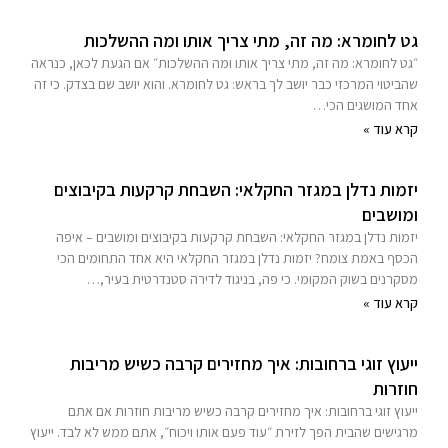
גט לחומרא: מה זה, מתי צריך אותו ומה ההשלכות
״גט לחומרא: מה זה, מתי צריך אותו ומה ההשלכות״ אם הגעת לכאן, כנראה
שהביטוי המרכזי כבר יושב לך בראש: גט לחומרא. והוא יושב שם בצדק. כי זה
אחד המושגים הכי…
קרא עוד »
יזמות נדלן במגזר החקלאי: השבחת קרקעות בקיבוצים
ומושבים
יזמות נדלן במגזר החקלאי: השבחת קרקעות בקיבוצים ומושבים – איפה
הכסף באמת צומח? יזמות נדלן במגזר החקלאי היא אחד התחומים הכי
מסקרנים בשוק המקומי. כי פה, בניגוד לדירה סטנדרטית בעיר,…
קרא עוד »
ייעוץ זוגי ברחובות: איך מחזירים קרבה כשיש מריבות
חוזרות
ייעוץ זוגי ברחובות: איך מחזירים קרבה כשיש מריבות חוזרות אם אתם
מרגישים שהבית הפך לזירת ״עוד פעם אותו ויכוח״, אתם ממש לא לבד. ייעוץ