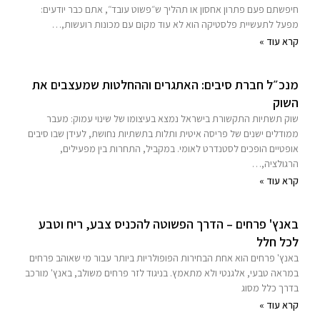
חיפשתם פעם פתרון אחסון או תהליך ש״פשוט עובד״, אתם כבר יודעים:
מפעל לתעשיית פלסטיקה הוא לא עוד מקום עם מכונות רועשות,…
קרא עוד »
מנכ״ל חברת סיבים: האתגרים וההחלטות שמעצבים את
השוק
שוק תשתיות התקשורת בישראל נמצא בעיצומו של שינוי עמוק: מעבר
ממודלים ישנים של פריסה איטית ותלות בתשתיות נחושת, לעידן שבו סיבים
אופטיים הופכים לסטנדרט לאומי. במקביל, התחרות בין מפעילים,
הרגולציה,…
קרא עוד »
באנץ' פרחים – הדרך הפשוטה להכניס צבע, ריח וטבע
לכל חלל
באנץ' פרחים הוא אחת הבחירות הפופולריות ביותר עבור מי שאוהב פרחים
במראה טבעי, אלגנטי ולא מתאמץ. בניגוד לזר פרחים משולב, באנץ' מורכב
בדרך כלל מסוג
קרא עוד »