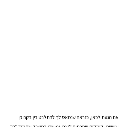
אם הגעת לכאן, כנראה שנמאס לך להתלבט בין בקבוקי
שישיות, קומקום שמרתיח לנצח, ומישהו במשרד שתמיד ״רק