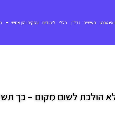
ואינטרנט
תעשייה
נדל"ן
כללי
לימודים
עסקים והון אנושי
מד
א הולכת לשום מקום – כך תשר