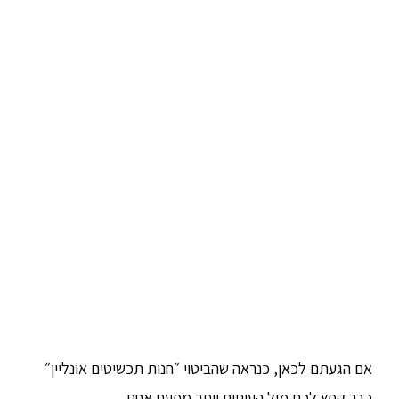
אם הגעתם לכאן, כנראה שהביטוי ״חנות תכשיטים אונליין״
כבר קפץ לכם מול העיניים יותר מפעם אחת.