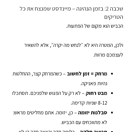
שכבה 2: בזמן הנהיגה – מיינדסט שמנצח את כל
הטריקים
הכביש הוא מקום של הפתעות.
ולכן, המטרה היא לא ״לנחש מה יקרה״, אלא להשאיר
לעצמכם מרווח.
מרחק = זמן לחשוב
– כשהמרחק קצר, ההחלטות
נהיות פאניקה.
מבט רחוק
– לא רק על הפגוש שלפניכם. תסתכלו
8-12 שניות קדימה.
סבלנות יזומה
– כן, יזומה. אתם מחליטים מראש:
לא מתווכחים עם הכביש.
תנועה חלקה
– בלימה חדה והאצה חדה הן לא