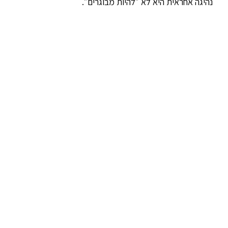
נהיגה אחראית היא לא ״להיות מבוגרים״.