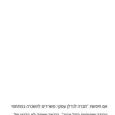
אם חיפשת ״חברה לנדלן עסקי: משרדים להשכרה במתחמי
עבודה שיתופיים בתל אביב״, כנראה שאתה לא בקטע של